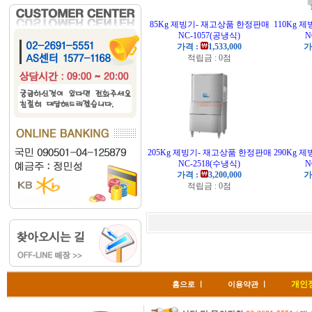
85Kg 제빙기- 재고상품 한정판매
110Kg 
NC-1057(공냉식)
N
가격 :
1,533,000
가
적립금 : 0점
205Kg 제빙기- 재고상품 한정판매
290Kg 
NC-2518(수냉식)
N
가격 :
3,200,000
가
적립금 : 0점
개인
홈으로
ㅣ
이용약관
ㅣ