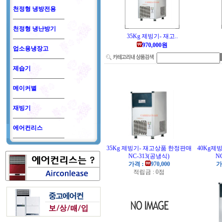
천정형 냉방전용
천정형 냉난방기
35Kg 제빙기- 재고..
970,000원
업소용냉장고
제습기
메이커별
재빙기
에어컨리스
35Kg 제빙기- 재고상품 한정판매
40Kg제
NC-313(공냉식)
N
가격 :
970,000
가
적립금 : 0점