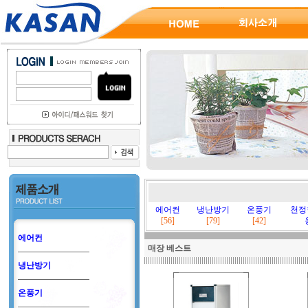
에어컨
냉난방기
온풍기
천정
[56]
[79]
[42]
에어컨
매장 베스트
냉난방기
온풍기