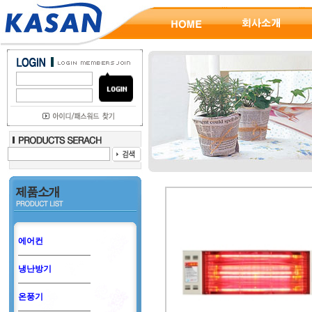
에어컨
냉난방기
온풍기